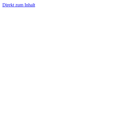
Direkt zum Inhalt
- Werbung -
- Werbung -