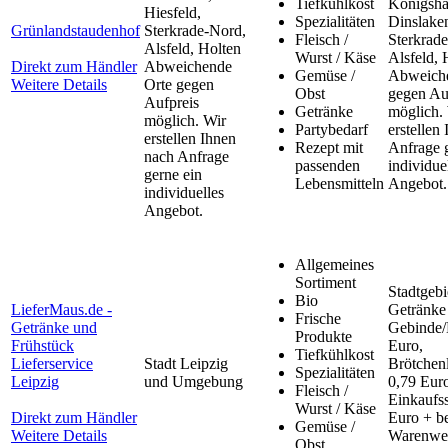
Tiefkühlkost
Königsha
Hiesfeld,
Spezialitäten
Dinslaken
Grünlandstaudenhof
Sterkrade-Nord,
Fleisch /
Sterkrad
Alsfeld, Holten
Wurst / Käse
Alsfeld, 
Direkt zum Händler
Abweichende
Gemüse /
Abweiche
Weitere Details
Orte gegen
Obst
gegen Au
Aufpreis
Getränke
möglich.
möglich. Wir
Partybedarf
erstellen
erstellen Ihnen
Rezept mit
Anfrage 
nach Anfrage
passenden
individue
gerne ein
Lebensmitteln
Angebot.
individuelles
Angebot.
Allgemeines
Sortiment
Stadtgebi
Bio
LieferMaus.de -
Getränke 
Frische
Getränke und
Gebinde/
Produkte
Frühstück
Euro,
Tiefkühlkost
Lieferservice
Stadt Leipzig
Brötchenl
Spezialitäten
Leipzig
und Umgebung
0,79 Euro
Fleisch /
Einkaufss
Wurst / Käse
Direkt zum Händler
Euro + be
Gemüse /
Weitere Details
Warenwe
Obst