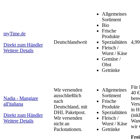
Allgemeines
Sortiment
Bio
Frische
myTime.de
Produkte
Deutschlandweit
Spezialitäten
4,99
Direkt zum Händler
Fleisch /
Weitere Details
Wurst / Käse
Gemüse /
Obst
Getränke
Für 
Wir versenden
Allgemeines
40 €
ausschließlich
Sortiment
Nadia - Mangiare
bere
nach
Frische
all'italiana
Vers
Deutschland, mit
Produkte
in H
DHL Paketpost.
Spezialitäten
Direkt zum Händler
(ink
Wir versenden
Fleisch /
Weitere Details
Ware
nicht an
Wurst / Käse
wir 
Packstationen.
Getränke
Frei