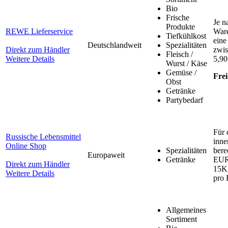
Bio
Frische
Je n
Produkte
REWE Lieferservice
War
Tiefkühlkost
eine
Deutschlandweit
Spezialitäten
Direkt zum Händler
zwis
Fleisch /
Weitere Details
5,90
Wurst / Käse
Gemüse /
Frei
Obst
Getränke
Partybedarf
Für 
Russische Lebensmittel
inne
Online Shop
Spezialitäten
bere
Europaweit
Getränke
EUR 
Direkt zum Händler
15Kg
Weitere Details
pro 
Allgemeines
Sortiment