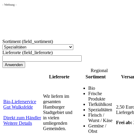
- Werbung -
Sortiment (field_sortiment)
Lieferorte (field_lieferorte)
Regional
Lieferorte
Sortiment
Versa
Bio
Frische
Wir liefern im
Produkte
Bio-Lieferservice
gesamten
Tiefkühlkost
Gut Wulksfelde
Hamburger
2,50 Eur
Spezialitäten
Stadtgebiet und
Lieferge
Fleisch /
Direkt zum Händler
in vielen
Wurst / Käse
Frei ab:
Weitere Details
umliegenden
Gemüse /
Gemeinden.
Obst