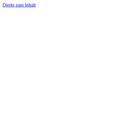
Direkt zum Inhalt
- Werbung -
- Werbung -