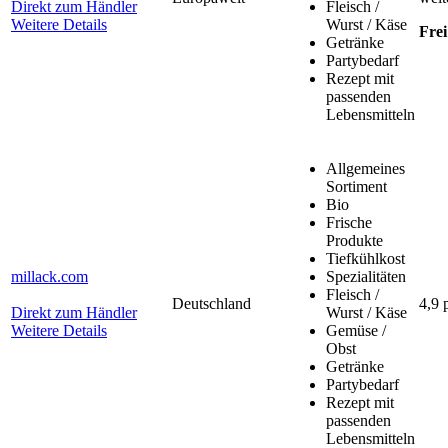
Direkt zum Händler
Fleisch /
Weitere Details
Wurst / Käse
Frei
Getränke
Partybedarf
Rezept mit
passenden
Lebensmitteln
Allgemeines
Sortiment
Bio
Frische
Produkte
Tiefkühlkost
millack.com
Spezialitäten
Fleisch /
Deutschland
4,9 
Direkt zum Händler
Wurst / Käse
Weitere Details
Gemüse /
Obst
Getränke
Partybedarf
Rezept mit
passenden
Lebensmitteln