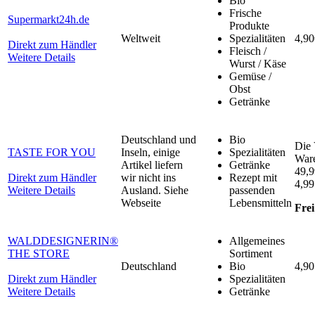
Bio
Frische
Supermarkt24h.de
Produkte
Weltweit
Spezialitäten
4,90
Direkt zum Händler
Fleisch /
Weitere Details
Wurst / Käse
Gemüse /
Obst
Getränke
Deutschland und
Bio
Die 
TASTE FOR YOU
Inseln, einige
Spezialitäten
Ware
Artikel liefern
Getränke
49,
Direkt zum Händler
wir nicht ins
Rezept mit
4,99
Weitere Details
Ausland. Siehe
passenden
Webseite
Lebensmitteln
Frei
WALDDESIGNERIN®
Allgemeines
THE STORE
Sortiment
Deutschland
Bio
4,90
Direkt zum Händler
Spezialitäten
Weitere Details
Getränke