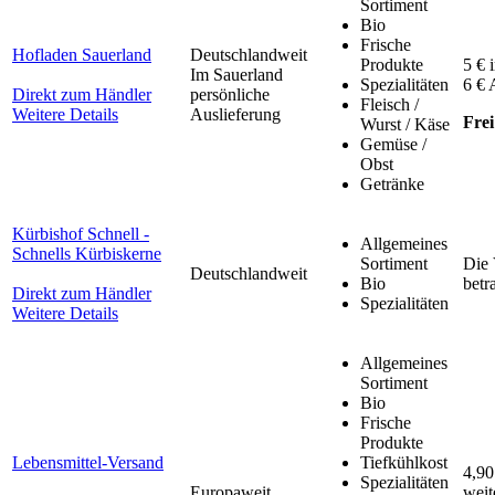
Sortiment
Bio
Frische
Hofladen Sauerland
Deutschlandweit
Produkte
5 € 
Im Sauerland
Spezialitäten
6 € 
Direkt zum Händler
persönliche
Fleisch /
Weitere Details
Auslieferung
Frei
Wurst / Käse
Gemüse /
Obst
Getränke
Kürbishof Schnell -
Allgemeines
Schnells Kürbiskerne
Sortiment
Die 
Deutschlandweit
Bio
betr
Direkt zum Händler
Spezialitäten
Weitere Details
Allgemeines
Sortiment
Bio
Frische
Produkte
Lebensmittel-Versand
Tiefkühlkost
4,90
Spezialitäten
Europaweit
weit