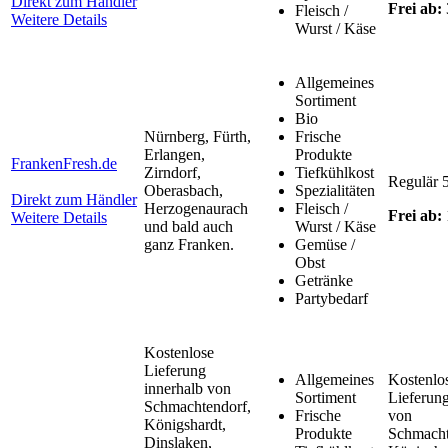
Direkt zum Händler
Frei ab:
Fleisch /
Weitere Details
Wurst / Käse
Allgemeines
Sortiment
Bio
Nürnberg, Fürth,
Frische
Erlangen,
Produkte
FrankenFresh.de
Zirndorf,
Tiefkühlkost
Regulär 
Oberasbach,
Spezialitäten
Direkt zum Händler
Herzogenaurach
Fleisch /
Frei ab:
Weitere Details
und bald auch
Wurst / Käse
ganz Franken.
Gemüse /
Obst
Getränke
Partybedarf
Kostenlose
Lieferung
Allgemeines
Kostenlo
innerhalb von
Sortiment
Lieferung
Schmachtendorf,
Frische
von
Königshardt,
Produkte
Schmacht
Dinslaken,