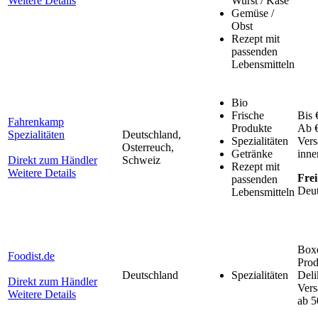
Weitere Details
Wurst / Käse
Gemüse /
Obst
Rezept mit
passenden
Lebensmitteln
Bio
Frische
Bis 
Fahrenkamp
Produkte
Ab €
Spezialitäten
Deutschland,
Spezialitäten
Vers
Osterreuch,
Getränke
inne
Direkt zum Händler
Schweiz
Rezept mit
Weitere Details
Frei
passenden
Deut
Lebensmitteln
Boxe
Foodist.de
Prod
Deutschland
Spezialitäten
Deli
Direkt zum Händler
Vers
Weitere Details
ab 5