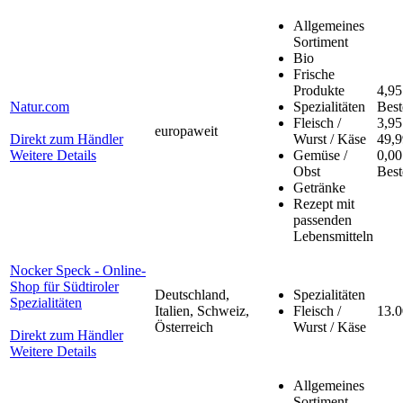
Allgemeines
Sortiment
Bio
Frische
Produkte
4,95
Natur.com
Spezialitäten
Best
Fleisch /
3,95
europaweit
Direkt zum Händler
Wurst / Käse
49,9
Weitere Details
Gemüse /
0,00
Obst
Best
Getränke
Rezept mit
passenden
Lebensmitteln
Nocker Speck - Online-
Shop für Südtiroler
Deutschland,
Spezialitäten
Spezialitäten
Italien, Schweiz,
Fleisch /
13.
Österreich
Wurst / Käse
Direkt zum Händler
Weitere Details
Allgemeines
Sortiment