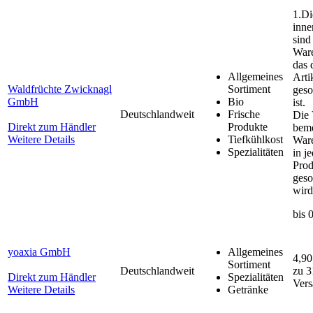
1.Di
inne
sind
Ware
das 
Allgemeines
Arti
Waldfrüchte Zwicknagl
Sortiment
geso
GmbH
Bio
ist.
Deutschlandweit
Frische
Die 
Direkt zum Händler
Produkte
beme
Weitere Details
Tiefkühlkost
Ware
Spezialitäten
in j
Prod
geso
wird
bis 
yoaxia GmbH
Allgemeines
4,90
Sortiment
Deutschlandweit
zu 3
Direkt zum Händler
Spezialitäten
Vers
Weitere Details
Getränke