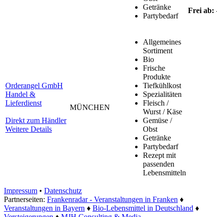
Getränke
Frei ab:
Partybedarf
Allgemeines
Sortiment
Bio
Frische
Produkte
Orderangel GmbH
Tiefkühlkost
Handel &
Spezialitäten
Lieferdienst
Fleisch /
MÜNCHEN
Wurst / Käse
Direkt zum Händler
Gemüse /
Weitere Details
Obst
Getränke
Partybedarf
Rezept mit
passenden
Lebensmitteln
Impressum
•
Datenschutz
Partnerseiten:
Frankenradar - Veranstaltungen in Franken
♦
Veranstaltungen in Bayern
♦
Bio-Lebensmittel in Deutschland
♦
Versteigerungen
♦
MJH Consulting & Media