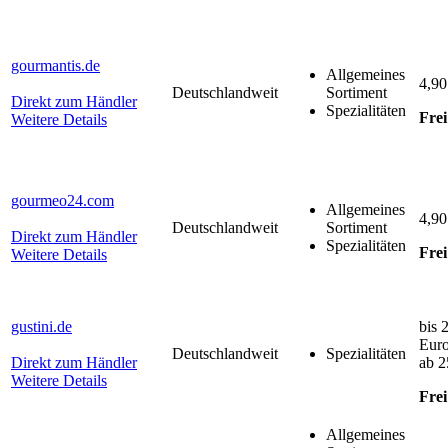
gourmantis.de
Allgemeines
4,90
Deutschlandweit
Sortiment
Direkt zum Händler
Spezialitäten
Frei
Weitere Details
gourmeo24.com
Allgemeines
4,90
Deutschlandweit
Sortiment
Direkt zum Händler
Spezialitäten
Frei
Weitere Details
gustini.de
bis 
Eur
Deutschlandweit
Spezialitäten
Direkt zum Händler
ab 2
Weitere Details
Frei
Allgemeines