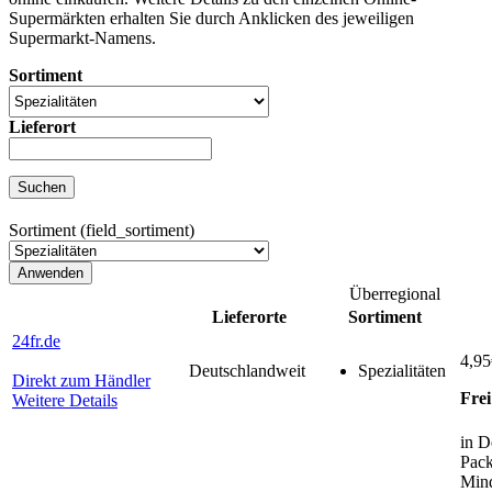
Supermärkten erhalten Sie durch Anklicken des jeweiligen
Supermarkt-Namens.
Sortiment
Lieferort
Sortiment (field_sortiment)
Überregional
Lieferorte
Sortiment
24fr.de
4,95
Deutschlandweit
Spezialitäten
Direkt zum Händler
Frei
Weitere Details
in D
Pack
Mind