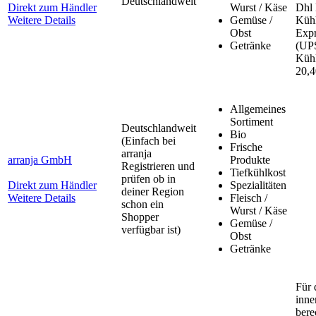
Deutschlandweit
Direkt zum Händler
Wurst / Käse
Dhl 
Weitere Details
Gemüse /
Kühl
Obst
Expr
Getränke
(UP
Kühl
20,
Allgemeines
Sortiment
Deutschlandweit
Bio
(Einfach bei
Frische
arranja
arranja GmbH
Produkte
Registrieren und
Tiefkühlkost
prüfen ob in
Direkt zum Händler
Spezialitäten
deiner Region
Weitere Details
Fleisch /
schon ein
Wurst / Käse
Shopper
Gemüse /
verfügbar ist)
Obst
Getränke
Für 
inne
bere