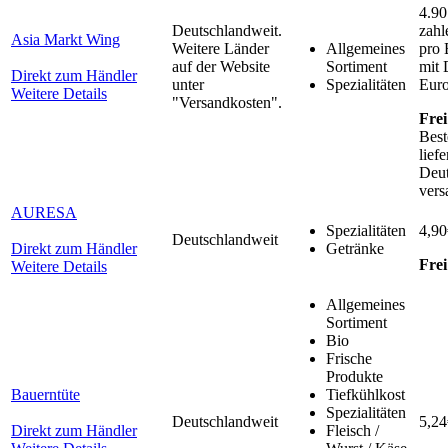
4.90
Deutschlandweit.
zahl
Asia Markt Wing
Weitere Länder
Allgemeines
pro 
auf der Website
Sortiment
mit 
Direkt zum Händler
unter
Spezialitäten
Euro
Weitere Details
"Versandkosten".
Frei
Best
lief
Deut
vers
AURESA
Spezialitäten
4,90
Deutschlandweit
Direkt zum Händler
Getränke
Frei
Weitere Details
Allgemeines
Sortiment
Bio
Frische
Produkte
Bauerntüte
Tiefkühlkost
Spezialitäten
Deutschlandweit
5,24
Direkt zum Händler
Fleisch /