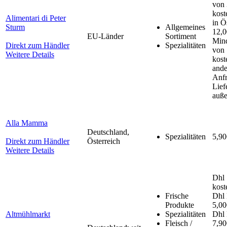
von
kost
Alimentari di Peter
in Ö
Sturm
Allgemeines
12,0
EU-Länder
Sortiment
Mind
Direkt zum Händler
Spezialitäten
von
Weitere Details
kost
ande
Anfr
Lief
auße
Alla Mamma
Deutschland,
Spezialitäten
5,90
Direkt zum Händler
Österreich
Weitere Details
Dhl 
kost
Frische
Dhl 
Produkte
5,00
Altmühlmarkt
Spezialitäten
Dhl 
Fleisch /
7,90