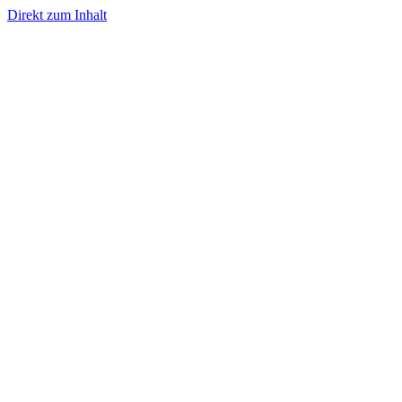
Direkt zum Inhalt
- Werbung -
- Werbung -