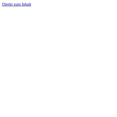
Direkt zum Inhalt
- Werbung -
- Werbung -