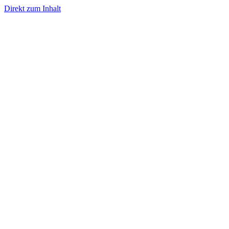
Direkt zum Inhalt
- Werbung -
- Werbung -